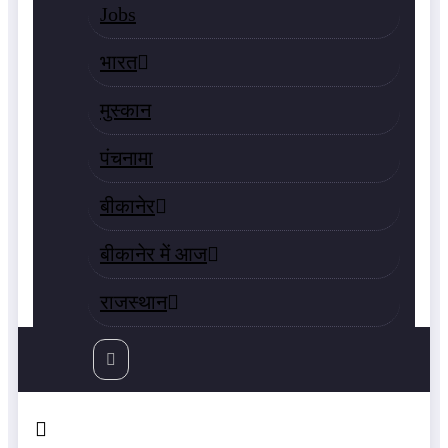
Jobs
भारत
मुस्‍कान
पंचनामा
बीकानेर
बीकानेर में आज
राजस्‍थान