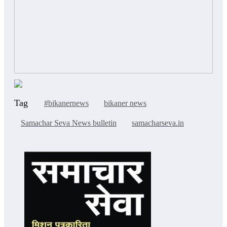
Tag
#bikanernews
bikaner news
Samachar Seva News bulletin
samacharseva.in