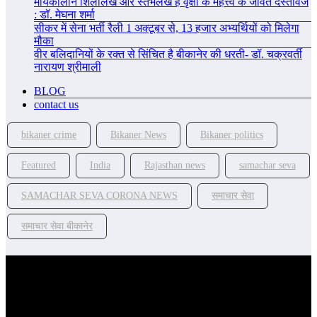
मौर्यकालीन शिलालेख और स्तंभलेख हैं वृक्षों के महत्त्व के जीवंत दस्तावेज
: डॉ. मेघना शर्मा
सीकर में सेना भर्ती रैली 1 अक्टूबर से, 13 हजार अभ्यर्थियों को मिलेगा
मौका
वीर बलिदानियों के रक्त से सिंचित है बीकानेर की धरती- डॉ. चक्रवर्ती
नारायण श्रीमाली
BLOG
contact us
bikaner crime
Bikaner News
Bikaner politics
Featured
India
Rajasthan news
samachar seva
SAMACHAR SEVA CORONA NEWS
समाचार सेवा
समाचार सेवा बीकानेर