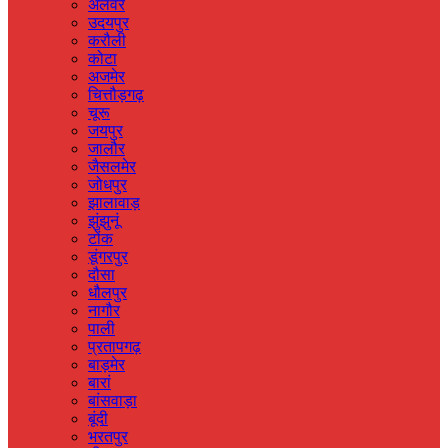
अलवर
उदयपुर
करौली
कोटा
अजमेर
चित्तौड़गढ़
चूरू
जयपुर
जालौर
जैसलमेर
जोधपुर
झालावाड़
झुंझुनूं
टोंक
डूंगरपुर
दौसा
धौलपुर
नागौर
पाली
प्रतापगढ़
बाड़मेर
बारां
बांसवाड़ा
बूंदी
भरतपुर