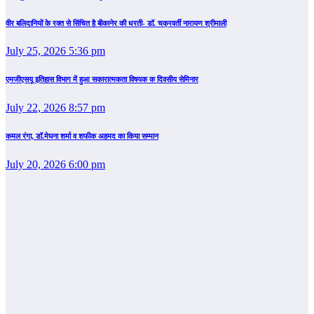
वीर बलिदानियों के रक्त से सिंचित है बीकानेर की धरती- डॉ. चक्रवर्ती नारायण श्रीमाली
July 25, 2026 5:36 pm
एमजीएसयू इतिहास विभाग में हुआ सकारात्मकता विषयक क दिवसीय सेमिनार
July 22, 2026 8:57 pm
कमल रंगा, डॉ.मेघना शर्मा व शफीक अहमद का किया सम्‍मान
July 20, 2026 6:00 pm