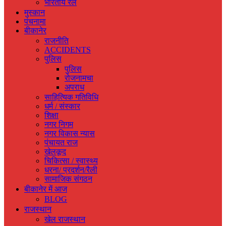
भारतीय रेल
मुस्‍कान
पंचनामा
बीकानेर
राजनीति
ACCIDENTS
पुलिस
पुलिस
रोजनामचा
अपराध
साहित्यिक गतिविधि
धर्म / संस्‍कार
शिक्षा
नगर निगम
नगर विकास न्‍यास
पंचायत राज
खेलकूद
चिकित्‍सा / स्‍वास्‍थ्‍य
धरना/ प्रदर्शन/रैली
सामाजिक संगठन
बीकानेर में आज
BLOG
राजस्‍थान
खेल राजस्‍थान