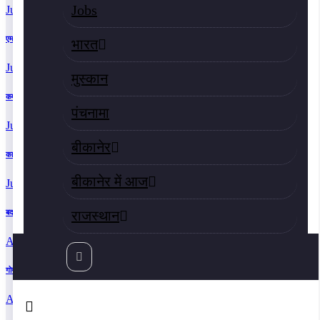
Jobs
July 25, 2026 5:36 pm
एमजीएसयू इतिहास विभाग में हुआ सकारात्मकता विषयक क दिवसीय सेमिनार
भारत
July 22, 2026 8:57 pm
मुस्‍कान
कमल रंगा, डॉ.मेघना शर्मा व शफीक अहमद का किया सम्‍मान
पंचनामा
July 20, 2026 6:00 pm
बीकानेर
कामधेनु का स्वरूप है गाय माता-डॉ. मेघना शर्मा
बीकानेर में आज
July 19, 2026 1:57 pm
राजस्‍थान
बदरासर की एएनएम सुमन बोयल को भेजा कारण बताओ नोटिस
August 3, 2026 10:54 pm
गोगामेड़ी मेले की तैयारियां, श्रद्धालुओं की सुविधा सर्वोच्च प्राथमिकता
August 3, 2026 9:28 pm