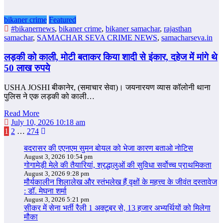
bikaner crime
Featured
#bikanernews
,
bikaner crime
,
bikaner samachar
,
rajasthan
samachar
,
SAMACHAR SEVA CRIME NEWS
,
samacharseva.in
लड़की को काली, मोटी बताकर किया शादी से इंकार, दहेज में मांगे थे
50 लाख रुपये
USHA JOSHI बीकानेर, (समाचार सेवा)। जयनारयण व्‍यास कॉलोनी थाना
पुलिस ने एक लड़की को काली…
Read More
July 10, 2026 10:18 am
Posts
1
2
…
274
pagination
बदरासर की एएनएम सुमन बोयल को भेजा कारण बताओ नोटिस
August 3, 2026 10:54 pm
गोगामेड़ी मेले की तैयारियां, श्रद्धालुओं की सुविधा सर्वोच्च प्राथमिकता
August 3, 2026 9:28 pm
मौर्यकालीन शिलालेख और स्तंभलेख हैं वृक्षों के महत्त्व के जीवंत दस्तावेज
: डॉ. मेघना शर्मा
August 3, 2026 5:21 pm
सीकर में सेना भर्ती रैली 1 अक्टूबर से, 13 हजार अभ्यर्थियों को मिलेगा
मौका