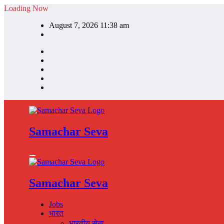
Skip
Loading Now
to
August 7, 2026 11:38 am
content
Samachar Seva
Samachar Seva
Jobs
भारत
भारतीय सेना