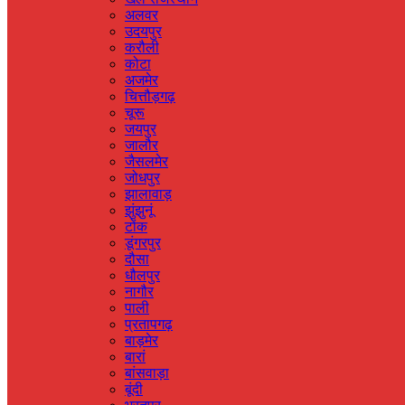
अलवर
उदयपुर
करौली
कोटा
अजमेर
चित्तौड़गढ़
चूरू
जयपुर
जालौर
जैसलमेर
जोधपुर
झालावाड़
झुंझुनूं
टोंक
डूंगरपुर
दौसा
धौलपुर
नागौर
पाली
प्रतापगढ़
बाड़मेर
बारां
बांसवाड़ा
बूंदी