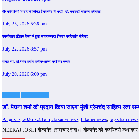
वीर बलिदानियों के रक्त से सिंचित है बीकानेर की धरती- डॉ. चक्रवर्ती नारायण श्रीमाली
July 25, 2026 5:36 pm
एमजीएसयू इतिहास विभाग में हुआ सकारात्मकता विषयक क दिवसीय सेमिनार
July 22, 2026 8:57 pm
कमल रंगा, डॉ.मेघना शर्मा व शफीक अहमद का किया सम्‍मान
July 20, 2026 6:00 pm
Featured
samachar seva
डॉ. मेघना शर्मा को प्रदान किया जाएगा मुंशी प्रेमचंद साहित्य रत्न सम्
August 7, 2026 7:23 am
#bikanernews
,
bikaner news
,
rajasthan news
NEERAJ JOSHI बीकानेर, (समाचार सेवा)। बीकानेर की कवयित्री कथाकार डॉ