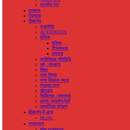
भारतीय रेल
मुस्‍कान
पंचनामा
बीकानेर
राजनीति
ACCIDENTS
पुलिस
पुलिस
रोजनामचा
अपराध
साहित्यिक गतिविधि
धर्म / संस्‍कार
शिक्षा
नगर निगम
नगर विकास न्‍यास
पंचायत राज
खेलकूद
चिकित्‍सा / स्‍वास्‍थ्‍य
धरना/ प्रदर्शन/रैली
सामाजिक संगठन
बीकानेर में आज
BLOG
राजस्‍थान
खेल राजस्‍थान