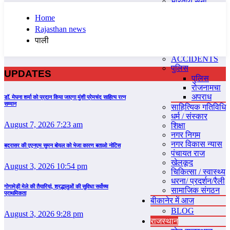
भारतीय सेना
भारतीय रेल
Home
मुस्‍कान
Rajasthan news
पंचनामा
बीकानेर
पाली
राजनीति
ACCIDENTS
पुलिस
UPDATES
पुलिस
रोजनामचा
अपराध
डॉ. मेघना शर्मा को प्रदान किया जाएगा मुंशी प्रेमचंद साहित्य रत्न
सम्‍मान
साहित्यिक गतिविधि
धर्म / संस्‍कार
August 7, 2026 7:23 am
शिक्षा
नगर निगम
नगर विकास न्‍यास
बदरासर की एएनएम सुमन बोयल को भेजा कारण बताओ नोटिस
पंचायत राज
खेलकूद
August 3, 2026 10:54 pm
चिकित्‍सा / स्‍वास्‍थ्‍य
धरना/ प्रदर्शन/रैली
गोगामेड़ी मेले की तैयारियां, श्रद्धालुओं की सुविधा सर्वोच्च
सामाजिक संगठन
प्राथमिकता
बीकानेर में आज
BLOG
August 3, 2026 9:28 pm
राजस्‍थान