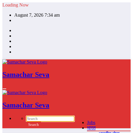
Skip
Loading Now
to
August 7, 2026 7:34 am
content
Samachar Seva
Samachar Seva
Jobs
भारत