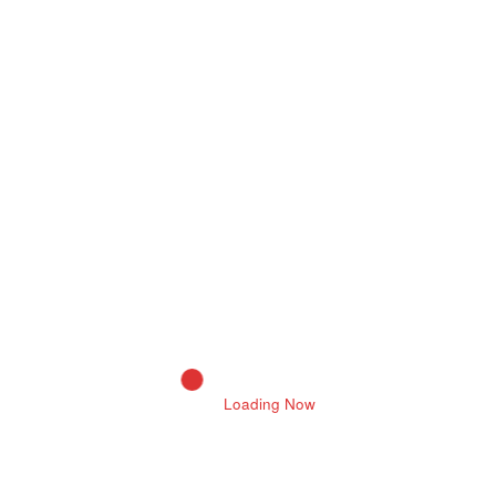
Tag
Samachar Seva
SAMACHAR SEVA CRIME
NEWS
Samachar Seva Exclusive
Samachar Seva
News Bulletin
Samacharseva.in
Loading Now
Neeraj Joshi