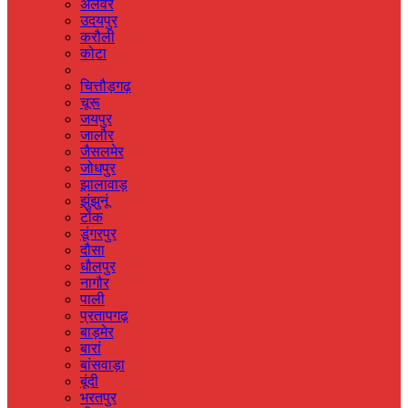
अलवर
उदयपुर
करौली
कोटा
अजमेर
चित्तौड़गढ़
चूरू
जयपुर
जालौर
जैसलमेर
जोधपुर
झालावाड़
झुंझुनूं
टोंक
डूंगरपुर
दौसा
धौलपुर
नागौर
पाली
प्रतापगढ़
बाड़मेर
बारां
बांसवाड़ा
बूंदी
भरतपुर