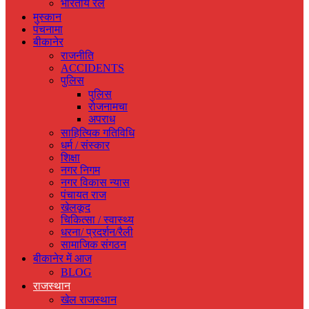
भारतीय रेल
मुस्‍कान
पंचनामा
बीकानेर
राजनीति
ACCIDENTS
पुलिस
पुलिस
रोजनामचा
अपराध
साहित्यिक गतिविधि
धर्म / संस्‍कार
शिक्षा
नगर निगम
नगर विकास न्‍यास
पंचायत राज
खेलकूद
चिकित्‍सा / स्‍वास्‍थ्‍य
धरना/ प्रदर्शन/रैली
सामाजिक संगठन
बीकानेर में आज
BLOG
राजस्‍थान
खेल राजस्‍थान