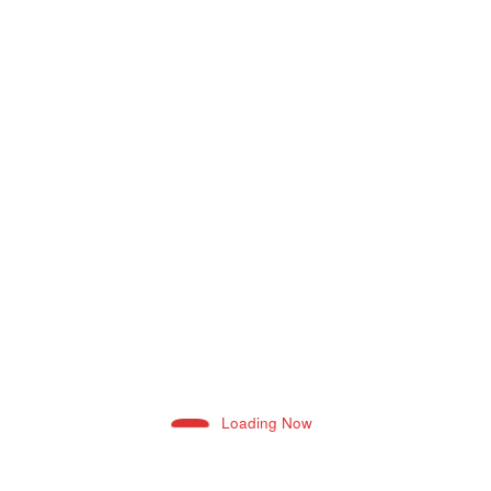
Neeraj Joshi
0
बदरासर की एएनएम सुमन बोयल को भेजा कारण बताओ
नोटिस
August 3, 2026 10:54 Pm
Loading Now
Neeraj Joshi
0