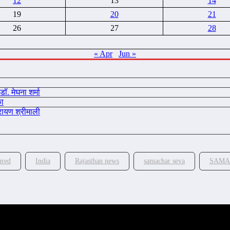
12
13
14
19
20
21
26
27
28
« Apr
Jun »
डॉ. मेघना शर्मा
का
ारायण श्रीमाली
ured
India
Rajasthan news
samachar seva
SAMA