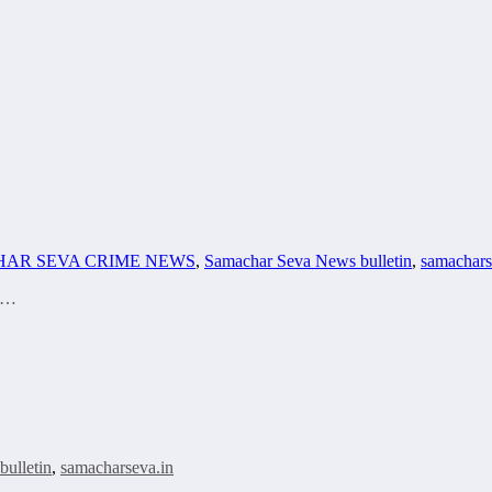
AR SEVA CRIME NEWS
,
Samachar Seva News bulletin
,
samachars
ान…
ulletin
,
samacharseva.in