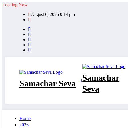
Skip
Loading Now
to
August 6, 2026 9:14 pm
content
Samachar
Samachar Seva
Seva
Home
2026