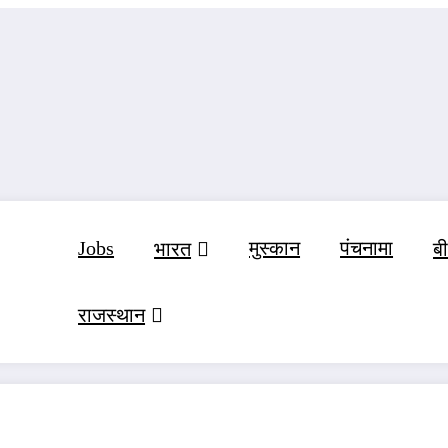
Jobs
मुस्‍कान
पंचनामा
भारत
ब
राजस्‍थान