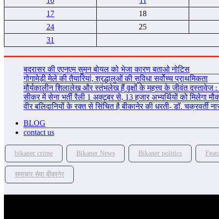
10
11
17
18
24
25
31
बदरासर की एएनएम सुमन बोयल को भेजा कारण बताओ नोटिस
गोगामेड़ी मेले की तैयारियां, श्रद्धालुओं की सुविधा सर्वोच्च प्राथमिकता
मौर्यकालीन शिलालेख और स्तंभलेख हैं वृक्षों के महत्त्व के जीवंत दस्तावेज : 
सीकर में सेना भर्ती रैली 1 अक्टूबर से, 13 हजार अभ्यर्थियों को मिलेगा मौ
वीर बलिदानियों के रक्त से सिंचित है बीकानेर की धरती- डॉ. चक्रवर्ती न
BLOG
contact us
bikaner crime
Bikaner News
Bikaner politics
Feat
समाचार सेवा बीकानेर