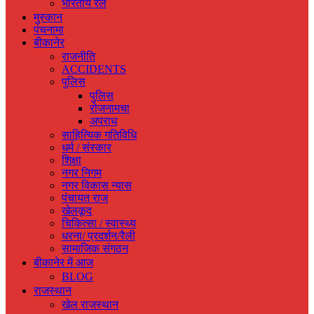
भारतीय रेल
मुस्‍कान
पंचनामा
बीकानेर
राजनीति
ACCIDENTS
पुलिस
पुलिस
रोजनामचा
अपराध
साहित्यिक गतिविधि
धर्म / संस्‍कार
शिक्षा
नगर निगम
नगर विकास न्‍यास
पंचायत राज
खेलकूद
चिकित्‍सा / स्‍वास्‍थ्‍य
धरना/ प्रदर्शन/रैली
सामाजिक संगठन
बीकानेर में आज
BLOG
राजस्‍थान
खेल राजस्‍थान