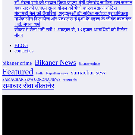
डॉ. मेघना शर्मा को प्रदान किया जाएगा मुंशी प्रेमचंद साहित्य रत्न सम्‍मान
बदरासर की एएनएम सुमन बोयल को भेजा कारण बताओ नोटिस
गोगामेड़ी मेले की तैयारियां, श्रद्धालुओं की सुविधा सर्वोच्च प्राथमिकता
मौर्यकालीन शिलालेख और स्तंभलेख हैं वृक्षों के महत्त्व के जीवंत दस्तावेज
: डॉ. मेघना शर्मा
सीकर में सेना भर्ती रैली 1 अक्टूबर से, 13 हजार अभ्यर्थियों को मिलेगा
मौका
BLOG
contact us
Bikaner News
bikaner crime
Bikaner politics
Featured
samachar seva
Rajasthan news
India
SAMACHAR SEVA CORONA NEWS
समाचार सेवा
समाचार सेवा बीकानेर