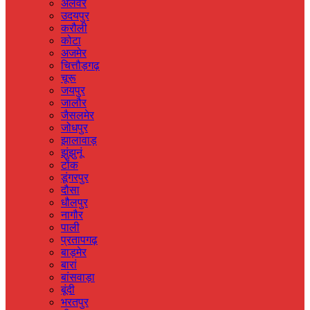
अलवर
उदयपुर
करौली
कोटा
अजमेर
चित्तौड़गढ़
चूरू
जयपुर
जालौर
जैसलमेर
जोधपुर
झालावाड़
झुंझुनूं
टोंक
डूंगरपुर
दौसा
धौलपुर
नागौर
पाली
प्रतापगढ़
बाड़मेर
बारां
बांसवाड़ा
बूंदी
भरतपुर