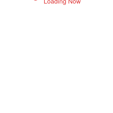
Loading Now
ंवाद
Neeraj Joshi
0