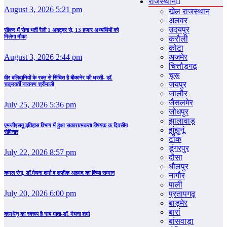
राजस्‍थान
August 3, 2026 5:21 pm
खेल राजस्‍थान
अलवर
उदयपुर
सीकर में सेना भर्ती रैली 1 अक्टूबर से, 13 हजार अभ्यर्थियों को
मिलेगा मौका
करौली
कोटा
अजमेर
August 3, 2026 2:44 pm
चित्तौड़गढ़
चूरू
वीर बलिदानियों के रक्त से सिंचित है बीकानेर की धरती- डॉ.
जयपुर
चक्रवर्ती नारायण श्रीमाली
जालौर
जैसलमेर
July 25, 2026 5:36 pm
जोधपुर
झालावाड़
एमजीएसयू इतिहास विभाग में हुआ सकारात्मकता विषयक क दिवसीय
झुंझुनूं
सेमिनार
टोंक
डूंगरपुर
July 22, 2026 8:57 pm
दौसा
धौलपुर
कमल रंगा, डॉ.मेघना शर्मा व शफीक अहमद का किया सम्‍मान
नागौर
पाली
July 20, 2026 6:00 pm
प्रतापगढ़
बाड़मेर
बारां
कामधेनु का स्वरूप है गाय माता-डॉ. मेघना शर्मा
बांसवाड़ा