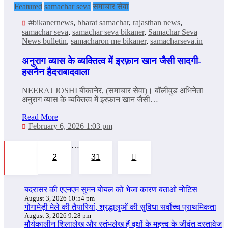
Featured
samachar seva
समाचार सेवा
#bikanernews
,
bharat samachar
,
rajasthan news
,
samachar seva
,
samachar seva bikaner
,
Samachar Seva
News bulletin
,
samacharon me bikaner
,
samacharseva.in
अनुराग व्यास के व्यक्तित्व में इरफ़ान खान जैसी सादगी-
हसनैन हैदराबादवाला
NEERAJ JOSHI बीकानेर, (समाचार सेवा)। बॉलीवुड अभिनेता
अनुराग व्यास के व्यक्तित्व में इरफ़ान खान जैसी…
Read More
February 6, 2026 1:03 pm
Posts
…
2
31
1
pagination
बदरासर की एएनएम सुमन बोयल को भेजा कारण बताओ नोटिस
August 3, 2026 10:54 pm
गोगामेड़ी मेले की तैयारियां, श्रद्धालुओं की सुविधा सर्वोच्च प्राथमिकता
August 3, 2026 9:28 pm
मौर्यकालीन शिलालेख और स्तंभलेख हैं वृक्षों के महत्त्व के जीवंत दस्तावेज