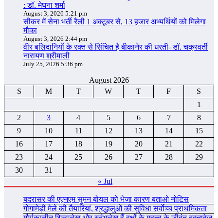
: डॉ. मेघना शर्मा
August 3, 2026 5:21 pm
सीकर में सेना भर्ती रैली 1 अक्टूबर से, 13 हजार अभ्यर्थियों को मिलेगा
मौका
August 3, 2026 2:44 pm
वीर बलिदानियों के रक्त से सिंचित है बीकानेर की धरती- डॉ. चक्रवर्ती
नारायण श्रीमाली
July 25, 2026 5:36 pm
August 2026
S
M
T
W
T
F
S
1
2
3
4
5
6
7
8
9
10
11
12
13
14
15
16
17
18
19
20
21
22
23
24
25
26
27
28
29
30
31
« Jul
बदरासर की एएनएम सुमन बोयल को भेजा कारण बताओ नोटिस
गोगामेड़ी मेले की तैयारियां, श्रद्धालुओं की सुविधा सर्वोच्च प्राथमिकता
मौर्यकालीन शिलालेख और स्तंभलेख हैं वृक्षों के महत्त्व के जीवंत दस्तावेज