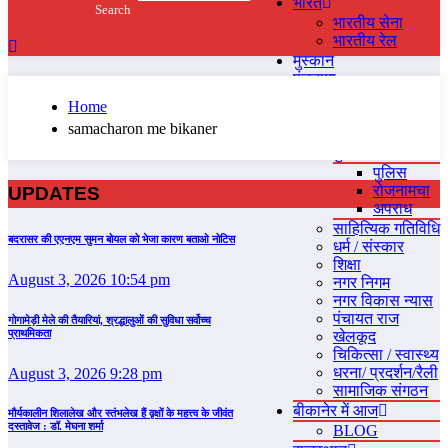
भारत
भारतीय सेना
भारतीय रेल
मुस्‍कान
पंचनामा
बीकानेर
Home
राजनीति
samacharon me bikaner
ACCIDENTS
पुलिस
पुलिस
रोजनामचा
UPDATES
अपराध
साहित्यिक गतिविधि
बदरासर की एएनएम सुमन बोयल को भेजा कारण बताओ नोटिस
धर्म / संस्‍कार
शिक्षा
August 3, 2026 10:54 pm
नगर निगम
नगर विकास न्‍यास
पंचायत राज
गोगामेड़ी मेले की तैयारियां, श्रद्धालुओं की सुविधा सर्वोच्च
प्राथमिकता
खेलकूद
चिकित्‍सा / स्‍वास्‍थ्‍य
धरना/ प्रदर्शन/रैली
August 3, 2026 9:28 pm
सामाजिक संगठन
बीकानेर में आज
मौर्यकालीन शिलालेख और स्तंभलेख हैं वृक्षों के महत्त्व के जीवंत
दस्तावेज : डॉ. मेघना शर्मा
BLOG