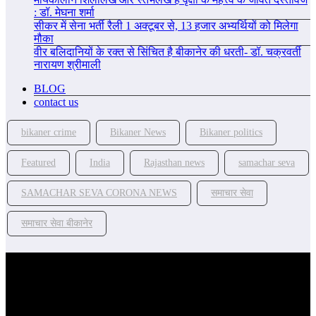
: डॉ. मेघना शर्मा
सीकर में सेना भर्ती रैली 1 अक्टूबर से, 13 हजार अभ्यर्थियों को मिलेगा
मौका
वीर बलिदानियों के रक्त से सिंचित है बीकानेर की धरती- डॉ. चक्रवर्ती
नारायण श्रीमाली
BLOG
contact us
bikaner crime
Bikaner News
Bikaner politics
Featured
India
Rajasthan news
samachar seva
SAMACHAR SEVA CORONA NEWS
समाचार सेवा
समाचार सेवा बीकानेर