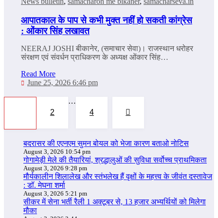
News bulletin
,
samacharon me bikaner
,
samacharseva.in
आपातकाल के पाप से कभी मुक्त नहीं हो सकती कांग्रेस
: ओंकार सिंह लखावत
NEERAJ JOSHI बीकानेर, (समाचार सेवा)। राजस्थान धरोहर
संरक्षण एवं संवर्धन प्राधिकरण के अध्यक्ष ओंकार सिंह…
Read More
June 25, 2026 6:46 pm
Posts
…
2
4
1
pagination
बदरासर की एएनएम सुमन बोयल को भेजा कारण बताओ नोटिस
August 3, 2026 10:54 pm
गोगामेड़ी मेले की तैयारियां, श्रद्धालुओं की सुविधा सर्वोच्च प्राथमिकता
August 3, 2026 9:28 pm
मौर्यकालीन शिलालेख और स्तंभलेख हैं वृक्षों के महत्त्व के जीवंत दस्तावेज
: डॉ. मेघना शर्मा
August 3, 2026 5:21 pm
सीकर में सेना भर्ती रैली 1 अक्टूबर से, 13 हजार अभ्यर्थियों को मिलेगा
मौका