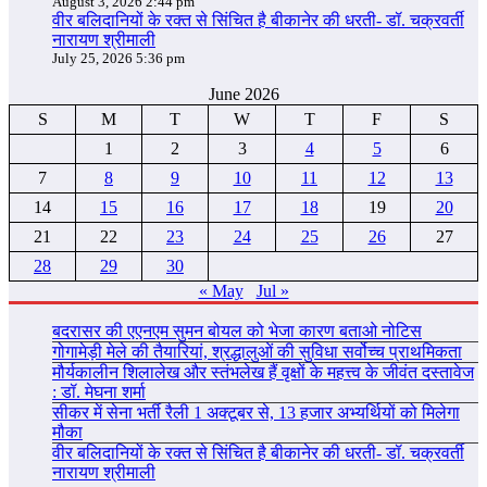
August 3, 2026 2:44 pm
वीर बलिदानियों के रक्त से सिंचित है बीकानेर की धरती- डॉ. चक्रवर्ती
नारायण श्रीमाली
July 25, 2026 5:36 pm
June 2026
S
M
T
W
T
F
S
1
2
3
4
5
6
7
8
9
10
11
12
13
14
15
16
17
18
19
20
21
22
23
24
25
26
27
28
29
30
« May
Jul »
बदरासर की एएनएम सुमन बोयल को भेजा कारण बताओ नोटिस
गोगामेड़ी मेले की तैयारियां, श्रद्धालुओं की सुविधा सर्वोच्च प्राथमिकता
मौर्यकालीन शिलालेख और स्तंभलेख हैं वृक्षों के महत्त्व के जीवंत दस्तावेज
: डॉ. मेघना शर्मा
सीकर में सेना भर्ती रैली 1 अक्टूबर से, 13 हजार अभ्यर्थियों को मिलेगा
मौका
वीर बलिदानियों के रक्त से सिंचित है बीकानेर की धरती- डॉ. चक्रवर्ती
नारायण श्रीमाली