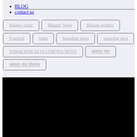
BLOG
contact us
bikaner crime
Bikaner News
Bikaner politics
Featured
India
Rajasthan news
samachar seva
SAMACHAR SEVA CORONA NEWS
समाचार सेवा
समाचार सेवा बीकानेर