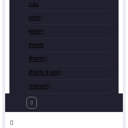
Jobs
भारत
मुस्‍कान
पंचनामा
बीकानेर
बीकानेर में आज
राजस्‍थान