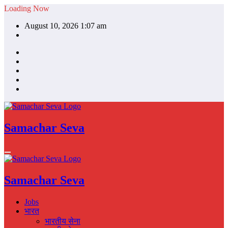
Skip
Loading Now
to
August 10, 2026 1:07 am
content
Samachar Seva
Samachar Seva
Jobs
भारत
भारतीय सेना