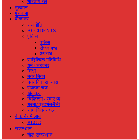
भारतीय रेल
मुस्‍कान
पंचनामा
बीकानेर
राजनीति
ACCIDENTS
पुलिस
पुलिस
रोजनामचा
अपराध
साहित्यिक गतिविधि
धर्म / संस्‍कार
शिक्षा
नगर निगम
नगर विकास न्‍यास
पंचायत राज
खेलकूद
चिकित्‍सा / स्‍वास्‍थ्‍य
धरना/ प्रदर्शन/रैली
सामाजिक संगठन
बीकानेर में आज
BLOG
राजस्‍थान
खेल राजस्‍थान