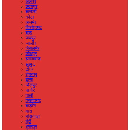
अलवर
उदयपुर
करौली
कोटा
अजमेर
चित्तौड़गढ़
चूरू
जयपुर
जालौर
जैसलमेर
जोधपुर
झालावाड़
झुंझुनूं
टोंक
डूंगरपुर
दौसा
धौलपुर
नागौर
पाली
प्रतापगढ़
बाड़मेर
बारां
बांसवाड़ा
बूंदी
भरतपुर