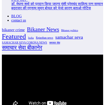
डॉ. मेघना शर्मा को प्रदान किया जाएगा मुंशी प्रेमचंद साहित्य रत्न सम्‍मान
बदरासर की एएनएम सुमन बोयल को भेजा कारण बताओ नोटिस
BLOG
contact us
Bikaner News
bikaner crime
Bikaner politics
Featured
samachar seva
Rajasthan news
India
SAMACHAR SEVA CORONA NEWS
समाचार सेवा
समाचार सेवा बीकानेर