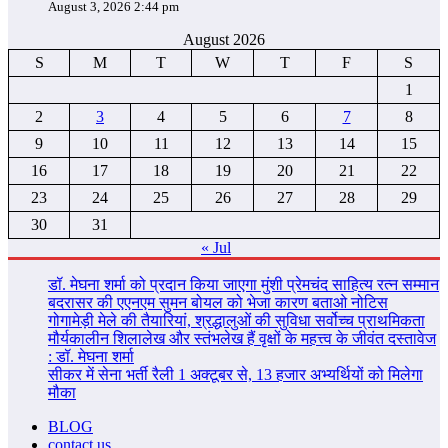
August 3, 2026 2:44 pm
August 2026
S
M
T
W
T
F
S
1
2
3
4
5
6
7
8
9
10
11
12
13
14
15
16
17
18
19
20
21
22
23
24
25
26
27
28
29
30
31
« Jul
डॉ. मेघना शर्मा को प्रदान किया जाएगा मुंशी प्रेमचंद साहित्य रत्न सम्‍मान
बदरासर की एएनएम सुमन बोयल को भेजा कारण बताओ नोटिस
गोगामेड़ी मेले की तैयारियां, श्रद्धालुओं की सुविधा सर्वोच्च प्राथमिकता
मौर्यकालीन शिलालेख और स्तंभलेख हैं वृक्षों के महत्त्व के जीवंत दस्तावेज
: डॉ. मेघना शर्मा
सीकर में सेना भर्ती रैली 1 अक्टूबर से, 13 हजार अभ्यर्थियों को मिलेगा
मौका
BLOG
contact us