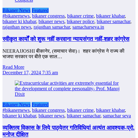
Bikaner News
Featured
#bikanernews
,
bikaner congress
,
bikaner crime
,
bikaner khabar
,
bikaner ki khabar
,
bikaner news
,
bikaner police
,
bikaner samachar
,
rajasthan news
,
rajasthan samachar
,
samacharseva.in
स्वीकृत कार्यों को शुरू नहीं करवाना न्‍यायसंगत नहीं-शहर कांग्रेस
NEERAJJOSHI बीकानेर, (समाचार सेवा)। शहर कांग्रेस ने राज्‍य की
भाजपा सरकार पर बीते एक साल…
Read More
December 17, 2024 7:35 am
Bikaner News
Featured
#bikanernews
,
bikaner congress
,
bikaner crime
,
bikaner khabar
,
bikaner ki khabar
,
bikaner news
,
bikaner samachar
,
samachar seva
व्यक्तित्व विकास के लिये पाठ्येतर गतिविधियां अत्यंत आवश्यक-प्रो.
मनोज दीक्षित