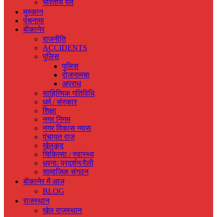
भारतीय रेल
मुस्‍कान
पंचनामा
बीकानेर
राजनीति
ACCIDENTS
पुलिस
पुलिस
रोजनामचा
अपराध
साहित्यिक गतिविधि
धर्म / संस्‍कार
शिक्षा
नगर निगम
नगर विकास न्‍यास
पंचायत राज
खेलकूद
चिकित्‍सा / स्‍वास्‍थ्‍य
धरना/ प्रदर्शन/रैली
सामाजिक संगठन
बीकानेर में आज
BLOG
राजस्‍थान
खेल राजस्‍थान