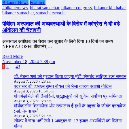
Bikaner News
Featured
#bikanernews
,
bharat samachar
,
bikaner congress
,
bikaner ki khabar
,
bikaner samachar
,
samacharseva.in
पीबीएम अस्पताल की अव्यवस्थाओं के विरोध में कांग्रेस ने दी बड़े
आंदोलन की चेतावनी
अस्‍पताल अधीक्षक का घेराव कर सुधार के लिये दिया 10 दिनों का समय
NEERAJJOSHI बीकानेर,…
Read More
November 18, 2024 7:38 pm
Posts
1
2
…
43
pagination
डॉ. मेघना शर्मा को प्रदान किया जाएगा मुंशी प्रेमचंद साहित्य रत्न सम्‍मान
August 7, 2026 7:23 am
बदरासर की एएनएम सुमन बोयल को भेजा कारण बताओ नोटिस
August 3, 2026 10:54 pm
गोगामेड़ी मेले की तैयारियां, श्रद्धालुओं की सुविधा सर्वोच्च प्राथमिकता
August 3, 2026 9:28 pm
मौर्यकालीन शिलालेख और स्तंभलेख हैं वृक्षों के महत्त्व के जीवंत दस्तावेज
: डॉ. मेघना शर्मा
August 3, 2026 5:21 pm
सीकर में सेना भर्ती रैली 1 अक्टूबर से, 13 हजार अभ्यर्थियों को मिलेगा
मौका