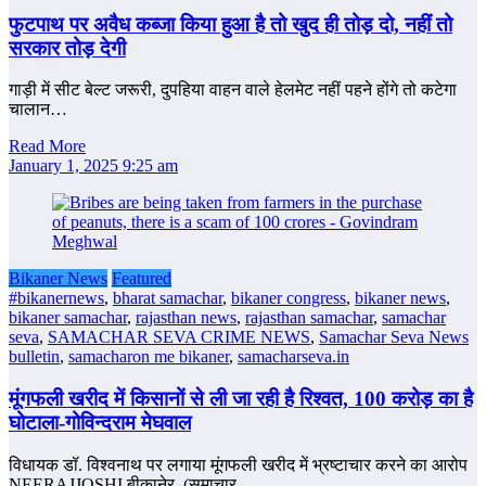
फुटपाथ पर अवैध कब्‍जा किया हुआ है तो खुद ही तोड़ दो, नहीं तो
सरकार तोड़ देगी
गाड़ी में सीट बेल्ट जरूरी, दुपहिया वाहन वाले हेलमेट नहीं पहने होंगे तो कटेगा
चालान…
Read More
January 1, 2025 9:25 am
Bikaner News
Featured
#bikanernews
,
bharat samachar
,
bikaner congress
,
bikaner news
,
bikaner samachar
,
rajasthan news
,
rajasthan samachar
,
samachar
seva
,
SAMACHAR SEVA CRIME NEWS
,
Samachar Seva News
bulletin
,
samacharon me bikaner
,
samacharseva.in
मूंगफली खरीद में किसानों से ली जा रही है रिश्‍वत, 100 करोड़ का है
घोटाला-गोविन्‍दराम मेघवाल
विधायक डॉ. विश्‍वनाथ पर लगाया मूंगफली खरीद में भ्रष्‍टाचार करने का आरोप
NEERAJJOSHI बीकानेर, (समाचार…