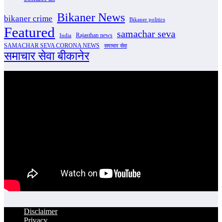
Bikaner News
bikaner crime
Bikaner politics
Featured
samachar seva
Rajasthan news
India
SAMACHAR SEVA CORONA NEWS
समाचार सेवा
समाचार सेवा बीकानेर
Disclaimer
Privacy