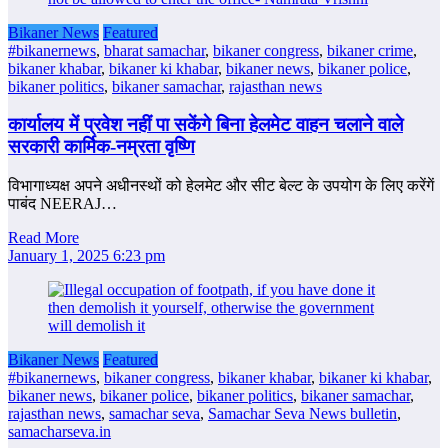
Bikaner News
Featured
#bikanernews
,
bharat samachar
,
bikaner congress
,
bikaner crime
,
bikaner khabar
,
bikaner ki khabar
,
bikaner news
,
bikaner police
,
bikaner politics
,
bikaner samachar
,
rajasthan news
कार्यालय में प्रवेश नहीं पा सकेंगे बिना हेलमेट वाहन चलाने वाले
सरकारी कार्मिक-नम्रता वृष्णि
विभागाध्यक्ष अपने अधीनस्थों को हेलमेट और सीट बेल्ट के उपयोग के लिए करेंगें
पाबंद NEERAJ…
Read More
January 1, 2025 6:23 pm
Bikaner News
Featured
#bikanernews
,
bikaner congress
,
bikaner khabar
,
bikaner ki khabar
,
bikaner news
,
bikaner police
,
bikaner politics
,
bikaner samachar
,
rajasthan news
,
samachar seva
,
Samachar Seva News bulletin
,
samacharseva.in