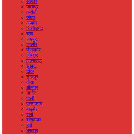
अलवर
उदयपुर
करौली
कोटा
अजमेर
चित्तौड़गढ़
चूरू
जयपुर
जालौर
जैसलमेर
जोधपुर
झालावाड़
झुंझुनूं
टोंक
डूंगरपुर
दौसा
धौलपुर
नागौर
पाली
प्रतापगढ़
बाड़मेर
बारां
बांसवाड़ा
बूंदी
भरतपुर