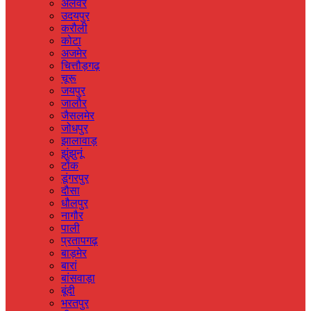
अलवर
उदयपुर
करौली
कोटा
अजमेर
चित्तौड़गढ़
चूरू
जयपुर
जालौर
जैसलमेर
जोधपुर
झालावाड़
झुंझुनूं
टोंक
डूंगरपुर
दौसा
धौलपुर
नागौर
पाली
प्रतापगढ़
बाड़मेर
बारां
बांसवाड़ा
बूंदी
भरतपुर