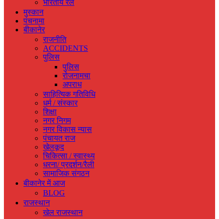
भारतीय रेल
मुस्‍कान
पंचनामा
बीकानेर
राजनीति
ACCIDENTS
पुलिस
पुलिस
रोजनामचा
अपराध
साहित्यिक गतिविधि
धर्म / संस्‍कार
शिक्षा
नगर निगम
नगर विकास न्‍यास
पंचायत राज
खेलकूद
चिकित्‍सा / स्‍वास्‍थ्‍य
धरना/ प्रदर्शन/रैली
सामाजिक संगठन
बीकानेर में आज
BLOG
राजस्‍थान
खेल राजस्‍थान