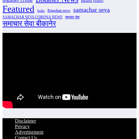
bikaner crime
Bikaner politics
Featured
samachar seva
Rajasthan news
India
SAMACHAR SEVA CORONA NEWS
समाचार सेवा
समाचार सेवा बीकानेर
Disclaimer
Privacy
Advertisement
Contact Us