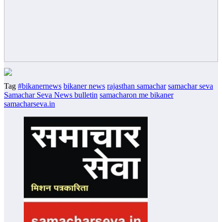
Tag
#bikanernews
bikaner news
rajasthan samachar
samachar seva
Samachar Seva News bulletin
samacharon me bikaner
samacharseva.in