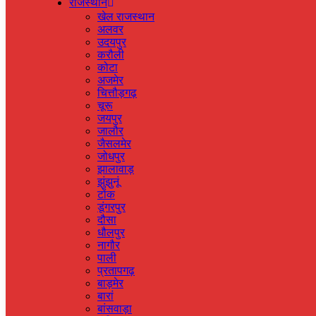
राजस्‍थान
खेल राजस्‍थान
अलवर
उदयपुर
करौली
कोटा
अजमेर
चित्तौड़गढ़
चूरू
जयपुर
जालौर
जैसलमेर
जोधपुर
झालावाड़
झुंझुनूं
टोंक
डूंगरपुर
दौसा
धौलपुर
नागौर
पाली
प्रतापगढ़
बाड़मेर
बारां
बांसवाड़ा