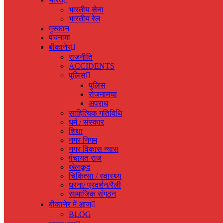
भारतीय सेना
भारतीय रेल
मुस्‍कान
पंचनामा
बीकानेर
राजनीति
ACCIDENTS
पुलिस
पुलिस
रोजनामचा
अपराध
साहित्यिक गतिविधि
धर्म / संस्‍कार
शिक्षा
नगर निगम
नगर विकास न्‍यास
पंचायत राज
खेलकूद
चिकित्‍सा / स्‍वास्‍थ्‍य
धरना/ प्रदर्शन/रैली
सामाजिक संगठन
बीकानेर में आज
BLOG