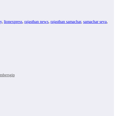
my
,
lionexpress
,
rajasthan news
,
rajasthan samachar
,
samachar seva
,
embersgip