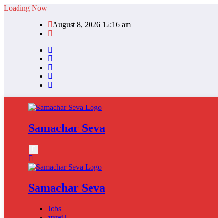
Skip
Loading Now
to
August 8, 2026 12:16 am
content
Samachar Seva
Samachar Seva
Jobs
भारत