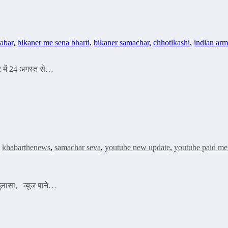
abar
,
bikaner me sena bharti
,
bikaner samachar
,
chhotikashi
,
indian ar
र में 24 अगस्त से…
,
khabarthenews
,
samachar seva
,
youtube new update
,
youtube paid m
ुलासा, व्यूज पाने…