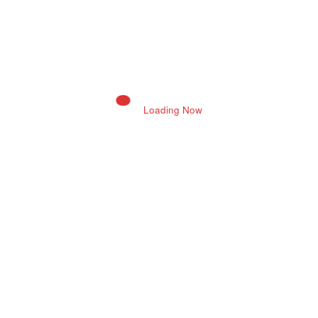
ऑफिसर कॉलोनी में मारपीट, एएसआई सहित छह लोगों पर परस्‍पर
मामले दर्ज
Next post
शहरी सामुदायिक स्वास्थ्य केंद्र मुक्ता प्रसाद नगर का शुभारंभ
Loading Now
RELATED POSTS
Neeraj Joshi
0