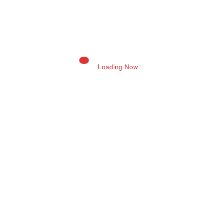
August 3, 2026 10:54 Pm
Loading Now
Neeraj Joshi
0
गोगामेड़ी मेले की तैयारियां, श्रद्धालुओं की सुविधा सर्वोच्च
प्राथमिकता
August 3, 2026 9:28 Pm