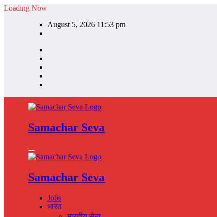
Skip
Loading Now
to
August 5, 2026 11:53 pm
content
Samachar Seva
Samachar Seva
Jobs
भारत
भारतीय सेना