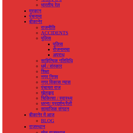
भारतीय रेल
मुस्‍कान
पंचनामा
बीकानेर
राजनीति
ACCIDENTS
पुलिस
पुलिस
रोजनामचा
अपराध
साहित्यिक गतिविधि
धर्म / संस्‍कार
शिक्षा
नगर निगम
नगर विकास न्‍यास
पंचायत राज
खेलकूद
चिकित्‍सा / स्‍वास्‍थ्‍य
धरना/ प्रदर्शन/रैली
सामाजिक संगठन
बीकानेर में आज
BLOG
राजस्‍थान
खेल राजस्‍थान