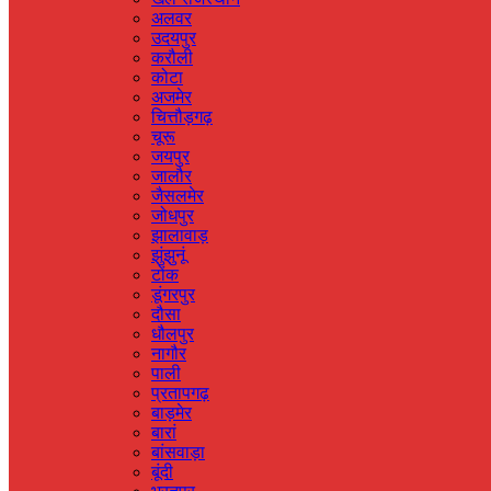
अलवर
उदयपुर
करौली
कोटा
अजमेर
चित्तौड़गढ़
चूरू
जयपुर
जालौर
जैसलमेर
जोधपुर
झालावाड़
झुंझुनूं
टोंक
डूंगरपुर
दौसा
धौलपुर
नागौर
पाली
प्रतापगढ़
बाड़मेर
बारां
बांसवाड़ा
बूंदी