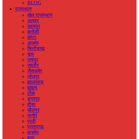
BLOG
राजस्‍थान
खेल राजस्‍थान
अलवर
उदयपुर
करौली
कोटा
अजमेर
चित्तौड़गढ़
चूरू
जयपुर
जालौर
जैसलमेर
जोधपुर
झालावाड़
झुंझुनूं
टोंक
डूंगरपुर
दौसा
धौलपुर
नागौर
पाली
प्रतापगढ़
बाड़मेर
बारां