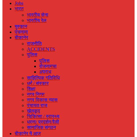
Jobs
भारत
भारतीय सेना
भारतीय रेल
मुस्‍कान
पंचनामा
बीकानेर
राजनीति
ACCIDENTS
पुलिस
पुलिस
रोजनामचा
अपराध
साहित्यिक गतिविधि
धर्म / संस्‍कार
शिक्षा
नगर निगम
नगर विकास न्‍यास
पंचायत राज
खेलकूद
चिकित्‍सा / स्‍वास्‍थ्‍य
धरना/ प्रदर्शन/रैली
सामाजिक संगठन
बीकानेर में आज