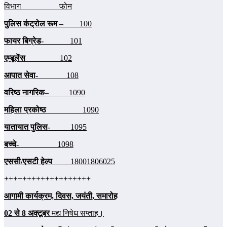
विभाग फोन
पुलिस कंट्रोल रूम –
100
फायर बिग्रेड-
101
एम्‍बूलेंस
102
आपात सेवा-
108
वरिष्‍ठ नागरिक
– 1090
महिला प्रकोष्‍ठ
1090
यातायात पुलिस-
1095
बच्‍चे-
1098
एससी/एसटी हेल्‍प
18001806025
+++++++++++++++++++
आगामी कार्यक्रम, दिवस, जयंती, समारोह
02 से 8 अक्‍टूबर
मद्य
निषेध सप्‍ताह।