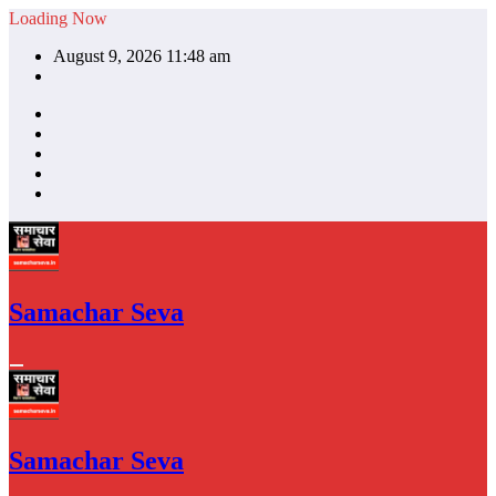
Skip
Loading Now
to
August 9, 2026 11:48 am
content
Samachar Seva
Samachar Seva