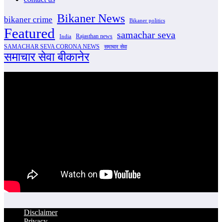
Bikaner News
bikaner crime
Bikaner politics
Featured
samachar seva
Rajasthan news
India
SAMACHAR SEVA CORONA NEWS
समाचार सेवा
समाचार सेवा बीकानेर
Disclaimer
Privacy