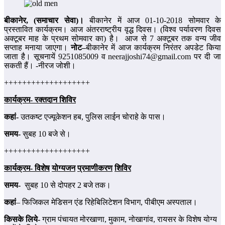
बीकानेर
, (समाचार सेवा)।
बीकानेर में आज 01-10-2018 सोमवार के
प्रस्‍तावित कार्यक्रम। आज अंतरराष्‍ट्रीय वृद्ध दिवस। (विश्‍व पर्यावरण दिवस
अक्‍टूबर माह के प्रथम सोमवार का) है। आज से 7 अक्‍टूबर तक वन्‍य जीव
सप्‍ताह मनाया जाएगा।
नोट–
बीकानेर में आज कार्यक्रम निरंतर अपडेट किया
जाता है। सूचनायें 9251085009 व neerajjoshi74@gmail.com पर दी जा
सकती हैं। -नीरज जोशी।
+++++++++++++++++++
कार्यक्रम- रक्‍तदान शिविर
कहां-
उतकष्‍ट एज्‍यूकेशन हब, पुलिस लाईन चोराहे के पास।
समय-
सुबह 10 बजे से।
+++++++++++++++++++
कार्यक्रम-
विशेष
योग्यजन
प्रमाणीकरण
शिवि
र
समय-
सुबह 10 से दोपहर 2 बजे तक।
कहां
– फिजिकल मेडिसन एंड रिहेबिलिटेशन विभाग, पीबीएम अस्पताल।
किसके लिये-
ग्राम पंचायत मोरखाणा, मुकाम, नोखागांव, रायसर के विशेष योग्‍य