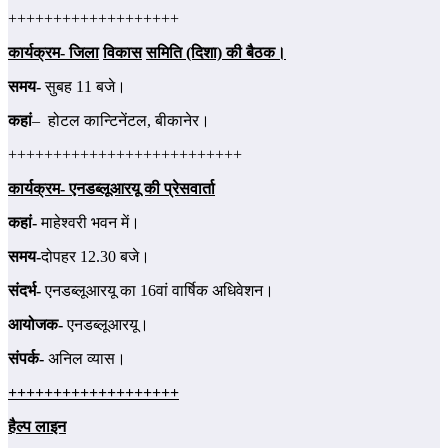
+++++++++++++++++++
कार्यक्रम- जिला
विकास
समिति
(दिशा) की बैठक।
समय-
सुबह 11 बजे।
कहां
– होटल कान्टिनेंटल, बीकानेर।
++++++++++++++++++++++++++
कार्यक्रम- एनडब्लूआरयू की प्रेसवार्ता
कहां-
माहेश्‍वरी भवन में।
समय-
दोपहर 12.30 बजे।
संदर्भ-
एनडब्लूआरयू का 16वां वार्षिक अधिवेशन।
आयोजक-
एनडब्लूआरयू।
संपर्क-
अनिल व्‍यास।
+++++++++++++++++++
है
ल्‍प लाइन