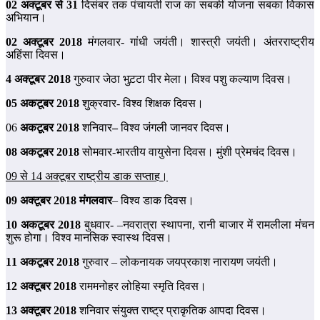
02 अक्‍टूबर से 31
दिसंबर तक पंचायती राज का सबकी योजना सबका विकास
अभियान।
02 अक्‍टूबर 2018
मंगलवार- गांधी जयंती। शास्‍त्री जयंती। अंतरराष्‍ट्रीय
अहिंसा दिवस।
4 अक्‍टूबर 2018
गुरुवार जेठा भुट़टा पीर मेला। विश्‍व पशु कल्‍याण दिवस।
05 अकटूबर 2018
शुक्रवार- विश्‍व शिक्षक दिवस।
06
अकटूबर 2018
शनिवार
–
विश्‍व जंगली जानवर दिवस।
08 अकटूबर 2018
सोमवार-भारतीय वायुसेना दिवस। मुंशी प्रेमचंद दिवस।
09 से 14 अक्‍टूबर
राष्‍ट्रीय डाक
सप्‍ताह।
09 अक्‍टूबर 2018 मंगलवार
– विश्‍व डाक दिवस।
10 अकटूबर 2018
बुधवार- –नवरात्रा स्‍थापना, रानी बाजार में रामलीला मंचन
शुरू होगा। विश्‍व मानसिक स्‍वास्‍थ दिवस।
11 अकटूबर 2018
गुरुवार – लोकनायक जयप्रकाश नारायण जयंती।
12 अक्‍टूबर 2018
राममनोहर लोहिया स्मृति दिवस।
13 अक्‍टूबर 2018
शनिवार संयुक्‍त राष्‍ट्र प्राकृतिक आपदा दिवस।