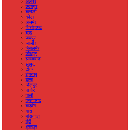
अलवर
उदयपुर
करौली
कोटा
अजमेर
चित्तौड़गढ़
चूरू
जयपुर
जालौर
जैसलमेर
जोधपुर
झालावाड़
झुंझुनूं
टोंक
डूंगरपुर
दौसा
धौलपुर
नागौर
पाली
प्रतापगढ़
बाड़मेर
बारां
बांसवाड़ा
बूंदी
भरतपुर