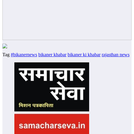
Tag
#bikanernews
bikaner khabar
bikaner ki khabar
rajasthan news