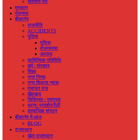
भारतीय रेल
मुस्‍कान
पंचनामा
बीकानेर
राजनीति
ACCIDENTS
पुलिस
पुलिस
रोजनामचा
अपराध
साहित्यिक गतिविधि
धर्म / संस्‍कार
शिक्षा
नगर निगम
नगर विकास न्‍यास
पंचायत राज
खेलकूद
चिकित्‍सा / स्‍वास्‍थ्‍य
धरना/ प्रदर्शन/रैली
सामाजिक संगठन
बीकानेर में आज
BLOG
राजस्‍थान
खेल राजस्‍थान