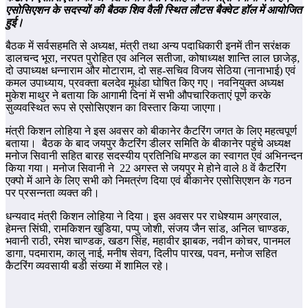
एसोसिएशन
के सदस्यों की बैठक शिव वैली स्थित लौटस बैक्वेट हॉल में आयोजित
हुई
।
बैठक में सर्वसहमति से अध्यक्ष, मंत्री तथा अन्‍य पदाधिकारी इनमें तीन सरंक्षक
डालचन्द भूरा, नरपत पुरोहित एव अनिल सतीजा, कोषाध्यक्ष शान्ति लाल छाजेड़,
दो उपाध्यक्ष धन्नाराम और मोटाराम, दो सह-सचिव विजय सेठिया (नानाभाई) एवं
कमल उपाध्याय, प्रवक्ता बलदेव मूधंडा घोषित किए गए। नवनियुक्त अध्यक्ष
मुकेश माथुर ने बताया कि आगामी दिनां में सभी औपचारिकताएं पूर्ण करके
सुव्यवस्थित रूप से एसोसिएशन का विस्तार किया जाएगा।
मंत्री किशन लोहिया ने इस अवसर को बीकानेर कैटरिंग जगत के लिए महत्वपूर्ण
बताया। बैठक के बाद जयपुर कैटरिंग डीलर समिति के बीकानेर पहुंचे अध्यक्ष
मनोज सिवानी सहित बारह सदस्यीय प्रतिनिधि मण्डल का स्वागत एवं अभिनन्दन
किया गया। मनोज सिवानी ने 22 अगस्त से जयपुर मे होने वाले 8 वें कैटरिंग
एक्पो में आने के लिए सभी को निमत्रंण दिया एवं बीकानेर एसोसिएशन के गठन
पर प्रसन्नता व्यक्त की।
धन्यवाद मंत्री किशन लोहिया ने दिया। इस अवसर पर राधेश्याम अग्रवाल,
हेमन्त सिंघी, रामकिशन खुडिया, पप्पु जोशी, संजय जैन सांड, अनिल चाण्डक,
भवानी राठी, रमेश चाण्डक, खडग सिंह, महावीर झाबक, नवीन कोचर, पानमल
डागा, पदमाराम, कालु नाई, मनीष सेवग, दिलीप पारख, पवन, मनोज सहित
कैटरिंग व्यवसायी बडी संख्या में शामिल रहे।