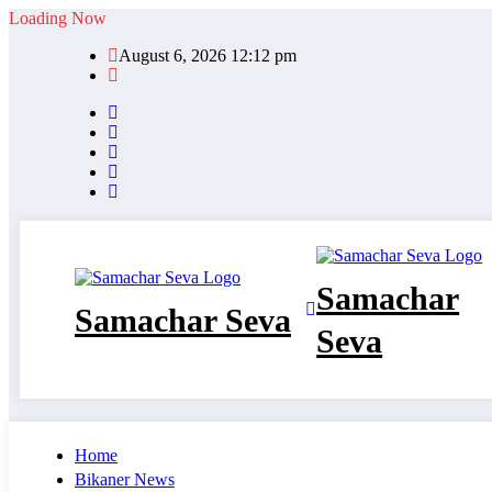
Skip
Loading Now
to
August 6, 2026 12:12 pm
content
Samachar
Samachar Seva
Seva
Home
Bikaner News