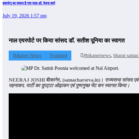
कामधेनु का स्वरूप है गाय माता-डॉ. मेघना शर्मा
July 19, 2026 1:57 pm
नाल एयरपोर्ट पर किया सांसद डॉ. सतीश पूनिया का स्वागत
Bikaner News
Featured
#bikanernews
,
bharat samac
NEERAJ JOSHI
बीकानेर
,
(
samacharseva.in
)
।
राज्यसभा सांसद एवं
पहनाकर
,
पार्टी का दुपट्टा ओढ़ाकर एवं पुष्पगुच्छ भेंट कर स्‍वागत किया।