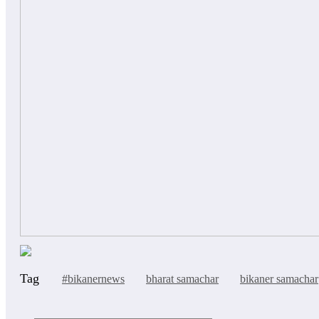
Tag
#bikanernews
bharat samachar
bikaner samachar