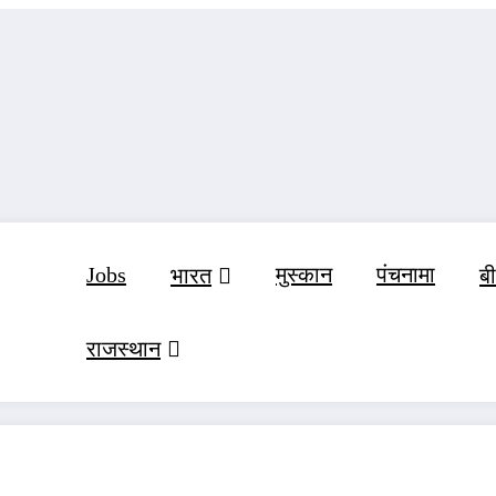
Jobs
मुस्‍कान
पंचनामा
भारत
ब
राजस्‍थान