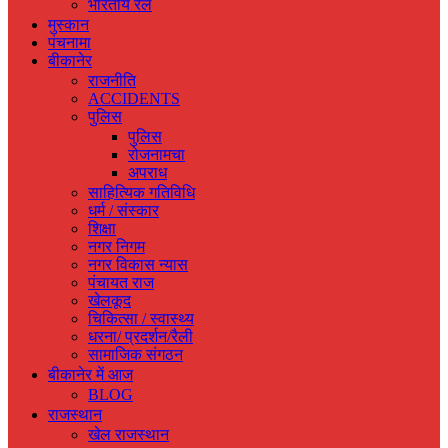
भारतीय रेल
मुस्‍कान
पंचनामा
बीकानेर
राजनीति
ACCIDENTS
पुलिस
पुलिस
रोजनामचा
अपराध
साहित्यिक गतिविधि
धर्म / संस्‍कार
शिक्षा
नगर निगम
नगर विकास न्‍यास
पंचायत राज
खेलकूद
चिकित्‍सा / स्‍वास्‍थ्‍य
धरना/ प्रदर्शन/रैली
सामाजिक संगठन
बीकानेर में आज
BLOG
राजस्‍थान
खेल राजस्‍थान