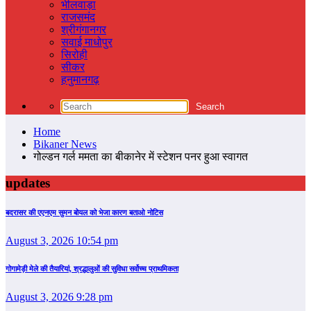
भीलवाड़ा
राजसमंद
श्रीगंगानगर
सवाई माधोपुर
सिरोही
सीकर
हनुमानगढ़
Home
Bikaner News
गोल्‍डन गर्ल ममता का बीकानेर में स्‍टेशन पनर हुआ स्‍वागत
updates
बदरासर की एएनएम सुमन बोयल को भेजा कारण बताओ नोटिस
August 3, 2026 10:54 pm
गोगामेड़ी मेले की तैयारियां, श्रद्धालुओं की सुविधा सर्वोच्च प्राथमिकता
August 3, 2026 9:28 pm