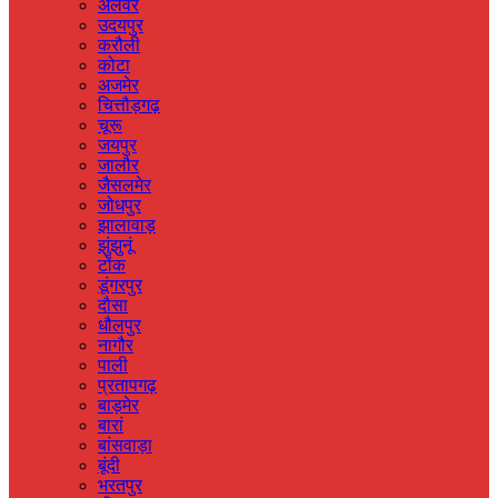
अलवर
उदयपुर
करौली
कोटा
अजमेर
चित्तौड़गढ़
चूरू
जयपुर
जालौर
जैसलमेर
जोधपुर
झालावाड़
झुंझुनूं
टोंक
डूंगरपुर
दौसा
धौलपुर
नागौर
पाली
प्रतापगढ़
बाड़मेर
बारां
बांसवाड़ा
बूंदी
भरतपुर