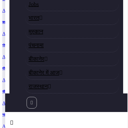
Jobs
August 7, 2026 7:23 am
भारत
बदरासर की एएनएम सुमन बोयल को भेजा कारण बताओ नोटिस
मुस्‍कान
August 3, 2026 10:54 pm
पंचनामा
गोगामेड़ी मेले की तैयारियां, श्रद्धालुओं की सुविधा सर्वोच्च प्राथमिकता
August 3, 2026 9:28 pm
बीकानेर
मौर्यकालीन शिलालेख और स्तंभलेख हैं वृक्षों के महत्त्व के जीवंत दस्तावेज : डॉ. मेघना शर्मा
बीकानेर में आज
August 3, 2026 5:21 pm
राजस्‍थान
सीकर में सेना भर्ती रैली 1 अक्टूबर से, 13 हजार अभ्यर्थियों को मिलेगा मौका
August 3, 2026 2:44 pm
नाल पुलिस की कार्रवाई : 6.538 किलो डोडा पोस्त सहित तस्कर गिरफ्तार
August 8, 2026 8:11 am