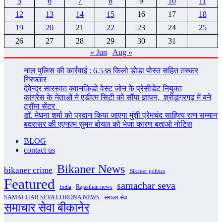
5
6
7
8
9
10
11
12
13
14
15
16
17
18
19
20
21
22
23
24
25
26
27
28
29
30
31
« Jun
Aug »
नाल पुलिस की कार्रवाई : 6.538 किलो डोडा पोस्त सहित तस्कर
गिरफ्तार
देवेन्द्र सारस्वत क्वानकिडो वेस्ट जोन के प्रेसीडेंट नियुक्त
कांग्रेस के नेताओं ने एडीएम सिटी को सौंपा ज्ञापन, श्रीडूंगरगढ़ में बने
ट्रॉमा सेंटर
डॉ. मेघना शर्मा को प्रदान किया जाएगा मुंशी प्रेमचंद साहित्य रत्न सम्‍मान
बदरासर की एएनएम सुमन बोयल को भेजा कारण बताओ नोटिस
BLOG
contact us
Bikaner News
bikaner crime
Bikaner politics
Featured
samachar seva
Rajasthan news
India
SAMACHAR SEVA CORONA NEWS
समाचार सेवा
समाचार सेवा बीकानेर