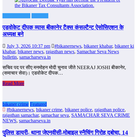
Bikaner News
Featured
एडवोकेट दीपक व्यास बीकानेर टैक्स कंसल्टैन्ट ऐसोसिएशन के
अध्‍यक्ष बने
July 3, 2026 10:37 pm
#bikanernews
,
bikaner khabar
,
bikaner ki
khabar
,
bikaner news
,
rajasthan news
,
Samachar Seva News
bulletin
,
samacharseva.in
सचिव पद पर सीए मनमोहन मोदी चुनाव जीते NEERAJ JOSHI बीकानेर,
(समाचार सेवा)। एडवोकेट दीपक…
Read More
bikaner crime
Featured
#bikanernews
,
bikaner crime
,
bikaner police
,
rajasthan police
,
rajasthan samachar
,
samachar seva
,
SAMACHAR SEVA CRIME
NEWS
,
samacharseva.in
पुलिस डायरी- थाना जेएनवीसी-मोबाइल स्नैचिंग गिरोह दबोचा, 14