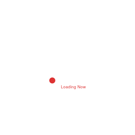
विधायक व्‍यास ने संभागीय आयुक्त डॉ. रविकुमार सुरपुर से क्षेत्र के विकास पर की
चर्चा…
Read More
April 4, 2025 9:40 Am
Bikaner News
Featured
Loading Now