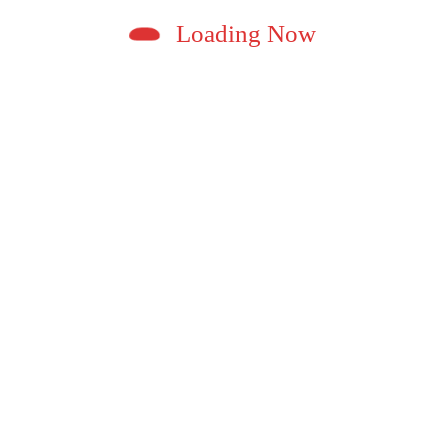
का किया सम्मान
Loading Now
NEERAJJOSHI बीकानेर, (समाचार सेवा)। राजस्थान रॉय
ल्स कप विजेता बीकानेर गर्लस टीम का किया सम्मान, राजस्थान
रॉयल्स…
Read More
November 18, 2024 7:20 Pm