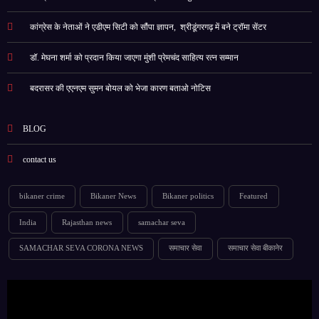
कांग्रेस के नेताओं ने एडीएम सिटी को सौंपा ज्ञापन, श्रीडूंगरगढ़ में बने ट्रॉमा सेंटर
डॉ. मेघना शर्मा को प्रदान किया जाएगा मुंशी प्रेमचंद साहित्य रत्न सम्‍मान
बदरासर की एएनएम सुमन बोयल को भेजा कारण बताओ नोटिस
BLOG
contact us
bikaner crime
Bikaner News
Bikaner politics
Featured
India
Rajasthan news
samachar seva
SAMACHAR SEVA CORONA NEWS
समाचार सेवा
समाचार सेवा बीकानेर