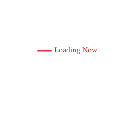
डॉ. मेघना शर्मा
पर हाईकोर्ट की रोक, जाखड़ ने पुनः
प्रेमचंद साहित्य रत्
्रहण NEERAJ JOSHI…
August 7, 2026 7:2
बदरासर की एए
कारण बताओ नोटि
Loading Now
August 3, 2026 10
Sep
S
M
1
2
8
9
1
15
16
1