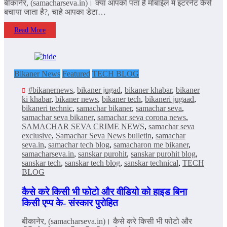
बीकानेर, (samacharseva.in)। क्‍या आपको पता है मोबाईल में इंटरनेट कैसे
बचाया जाता है?, चाहे आपका डेटा…
Read More
Bikaner News
Featured
TECH BLOG
#bikanernews
,
bikaner jugad
,
bikaner khabar
,
bikaner
ki khabar
,
bikaner news
,
bikaner tech
,
bikaneri jugaad
,
bikaneri technic
,
samachar bikaner
,
samachar seva
,
samachar seva bikaner
,
samachar seva corona news
,
SAMACHAR SEVA CRIME NEWS
,
samachar seva
exclusive
,
Samachar Seva News bulletin
,
samachar
seva.in
,
samachar tech blog
,
samacharon me bikaner
,
samacharseva.in
,
sanskar purohit
,
sanskar purohit blog
,
sanskar tech
,
sanskar tech blog
,
sanskar technical
,
TECH
BLOG
कैसे करे किसी भी फोटो और वीडियो को हाइड बिना
किसी एप्प के- संस्कार पुरोहित
बीकानेर, (samacharseva.in)। कैसे करे किसी भी फोटो और