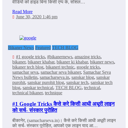
वीडियो को हाइड बिना किसी एप्‍प के, सोशल…
Read More
June 30, 2020 1:46 pm
Bikaner News
Featured
TECH BLOG
#1 google tricks
,
#bikanernews
,
amazing tricks
,
bikaner
,
bikaner khabar
,
bikaner ki khabar
,
bikaner news
,
bikaner tech blog
,
bikaneri technic
,
google tricks
,
samachar seva
,
samachar seva bikaner
,
Samachar Seva
News bulletin
,
samacharseva.in
,
sanskar blog
,
sanskar
purohit
,
sanskar purohit blog
,
sanskar tech
,
sanskar tech
blog
,
sanskar technical
,
TECH BLOG
,
technical
,
technical bikaner
,
technique
#1 Google Tricks कैसे करे किसी आधी अधूरी लाइन
को सर्च- संस्का‍र पुरोहित
बीकानेर, (samacharseva.in)। कैसे करे किसी आधी अधूरी लाइन
को सर्च- संस्‍कार पुरोहित, आपको एक लाइन याद आ…