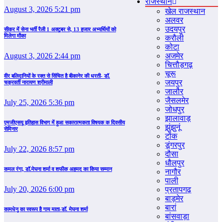
राजस्‍थान
August 3, 2026 5:21 pm
खेल राजस्‍थान
अलवर
उदयपुर
सीकर में सेना भर्ती रैली 1 अक्टूबर से, 13 हजार अभ्यर्थियों को
मिलेगा मौका
करौली
कोटा
अजमेर
August 3, 2026 2:44 pm
चित्तौड़गढ़
चूरू
वीर बलिदानियों के रक्त से सिंचित है बीकानेर की धरती- डॉ.
जयपुर
चक्रवर्ती नारायण श्रीमाली
जालौर
जैसलमेर
July 25, 2026 5:36 pm
जोधपुर
झालावाड़
एमजीएसयू इतिहास विभाग में हुआ सकारात्मकता विषयक क दिवसीय
झुंझुनूं
सेमिनार
टोंक
डूंगरपुर
July 22, 2026 8:57 pm
दौसा
धौलपुर
कमल रंगा, डॉ.मेघना शर्मा व शफीक अहमद का किया सम्‍मान
नागौर
पाली
July 20, 2026 6:00 pm
प्रतापगढ़
बाड़मेर
बारां
कामधेनु का स्वरूप है गाय माता-डॉ. मेघना शर्मा
बांसवाड़ा