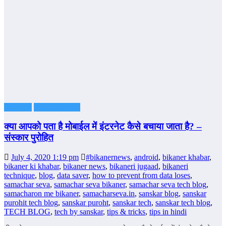
Featured
TECH BLOG
क्या आपको पता है मोबाईल में इंटरनेट कैसे बचाया जाता है? –
संस्कार पुरोहित
July 4, 2020 1:19 pm
#bikanernews
,
android
,
bikaner khabar
,
bikaner ki khabar
,
bikaner news
,
bikaneri jugaad
,
bikaneri
technique
,
blog
,
data saver
,
how to prevent from data loses
,
samachar seva
,
samachar seva bikaner
,
samachar seva tech blog
,
samacharon me bikaner
,
samacharseva.in
,
sanskar blog
,
sanskar
purohit tech blog
,
sanskar puroht
,
sanskar tech
,
sanskar tech blog
,
TECH BLOG
,
tech by sanskar
,
tips & tricks
,
tips in hindi