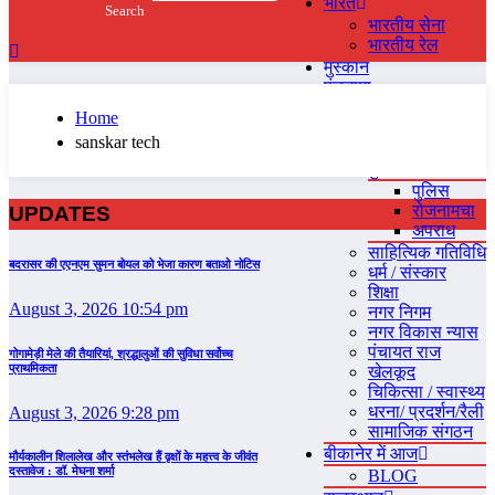
भारत
भारतीय सेना
भारतीय रेल
मुस्‍कान
पंचनामा
बीकानेर
Home
राजनीति
sanskar tech
ACCIDENTS
पुलिस
पुलिस
रोजनामचा
UPDATES
अपराध
साहित्यिक गतिविधि
बदरासर की एएनएम सुमन बोयल को भेजा कारण बताओ नोटिस
धर्म / संस्‍कार
शिक्षा
August 3, 2026 10:54 pm
नगर निगम
नगर विकास न्‍यास
पंचायत राज
गोगामेड़ी मेले की तैयारियां, श्रद्धालुओं की सुविधा सर्वोच्च
प्राथमिकता
खेलकूद
चिकित्‍सा / स्‍वास्‍थ्‍य
धरना/ प्रदर्शन/रैली
August 3, 2026 9:28 pm
सामाजिक संगठन
बीकानेर में आज
मौर्यकालीन शिलालेख और स्तंभलेख हैं वृक्षों के महत्त्व के जीवंत
दस्तावेज : डॉ. मेघना शर्मा
BLOG