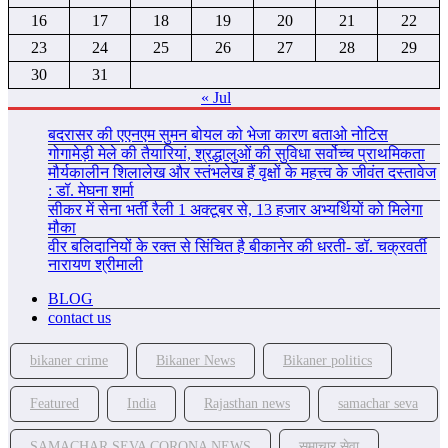
16
17
18
19
20
21
22
23
24
25
26
27
28
29
30
31
« Jul
बदरासर की एएनएम सुमन बोयल को भेजा कारण बताओ नोटिस
गोगामेड़ी मेले की तैयारियां, श्रद्धालुओं की सुविधा सर्वोच्च प्राथमिकता
मौर्यकालीन शिलालेख और स्तंभलेख हैं वृक्षों के महत्त्व के जीवंत दस्तावेज
: डॉ. मेघना शर्मा
सीकर में सेना भर्ती रैली 1 अक्टूबर से, 13 हजार अभ्यर्थियों को मिलेगा
मौका
वीर बलिदानियों के रक्त से सिंचित है बीकानेर की धरती- डॉ. चक्रवर्ती
नारायण श्रीमाली
BLOG
contact us
bikaner crime
Bikaner News
Bikaner politics
Featured
India
Rajasthan news
samachar seva
SAMACHAR SEVA CORONA NEWS
समाचार सेवा