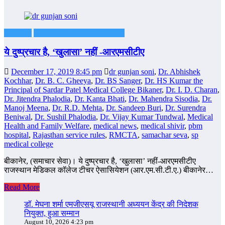
Featured
MEDICAL AND HEALTH
ये दुष्प्रचार है, ‘खुलासा’ नहीं -आरएमसीटीए
December 17, 2019 8:45 pm
dr gunjan soni
,
Dr. Abhishek
Kochhar
,
Dr. B. C. Gheeya
,
Dr. BS Sanger
,
Dr. HS Kumar the
Principal of Sardar Patel Medical College Bikaner
,
Dr. I. D. Charan
,
Dr. Jitendra Phalodia
,
Dr. Kanta Bhati
,
Dr. Mahendra Sisodia
,
Dr.
Manoj Meena
,
Dr. R.D. Mehta
,
Dr. Sandeep Buri
,
Dr. Surendra
Beniwal
,
Dr. Sushil Phalodia
,
Dr. Vijay Kumar Tundwal
,
Medical
Health and Family Welfare
,
medical news
,
medical shivir
,
pbm
hospital
,
Rajasthan service rules
,
RMCTA
,
samachar seva
,
sp
medical college
बीकानेर, (समाचार सेवा)। ये दुष्‍प्रचार है, ‘खुलासा’ नहीं-आरएमसीटीए
राजस्‍थान मेडिकल कॉलेज टीचर ऐसासियेशन (आर.एम.सी.टी.ए.) बीकानेर…
Read More
डॉ. मेघना शर्मा एमजीएसयू राजस्थानी अध्ययन केंद्र की निदेशक
नियुक्त, हुआ सम्मान
August 10, 2026 4:23 pm