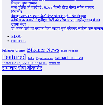
नियुक्त, हुआ सम्मान
नाल पुलिस की कार्रवाई : 6.538 किलो डोडा पोस्त सहित तस्कर
गिरफ्तार
देवेन्द्र सारस्वत क्वानकिडो वेस्ट जोन के प्रेसीडेंट नियुक्त
कांग्रेस के नेताओं ने एडीएम सिटी को सौंपा ज्ञापन, श्रीडूंगरगढ़ में बने
ट्रॉमा सेंटर
डॉ. मेघना शर्मा को प्रदान किया जाएगा मुंशी प्रेमचंद साहित्य रत्न सम्‍मान
BLOG
contact us
Bikaner News
bikaner crime
Bikaner politics
Featured
samachar seva
Rajasthan news
India
SAMACHAR SEVA CORONA NEWS
समाचार सेवा
समाचार सेवा बीकानेर