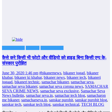
Bikaner News
Featured
TECH BLOG
कैसे करे किसी भी फोटो और वीडियो को हाइड बिना किसी एप्प के-
संस्कार पुरोहित
June 30, 2020 1:46 pm
#bikanernews
,
bikaner jugad
,
bikaner
khabar
,
bikaner ki khabar
,
bikaner news
,
bikaner tech
,
bikaneri
jugaad
,
bikaneri technic
,
samachar bikaner
,
samachar seva
,
samachar seva bikaner
,
samachar seva corona news
,
SAMACHAR
SEVA CRIME NEWS
,
samachar seva exclusive
,
Samachar Seva
News bulletin
,
samachar seva.in
,
samachar tech blog
,
samacharon
me bikaner
,
samacharseva.in
,
sanskar purohit
,
sanskar purohit blog
,
sanskar tech
,
sanskar tech blog
,
sanskar technical
,
TECH BLOG