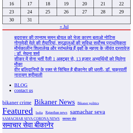
16
17
18
19
20
21
22
23
24
25
26
27
28
29
30
31
« Jul
बदरासर की एएनएम सुमन बोयल को भेजा कारण बताओ नोटिस
गोगामेड़ी मेले की तैयारियां, श्रद्धालुओं की सुविधा सर्वोच्च प्राथमिकता
मौर्यकालीन शिलालेख और स्तंभलेख हैं वृक्षों के महत्त्व के जीवंत दस्तावेज
: डॉ. मेघना शर्मा
सीकर में सेना भर्ती रैली 1 अक्टूबर से, 13 हजार अभ्यर्थियों को मिलेगा
मौका
वीर बलिदानियों के रक्त से सिंचित है बीकानेर की धरती- डॉ. चक्रवर्ती
नारायण श्रीमाली
BLOG
contact us
Bikaner News
bikaner crime
Bikaner politics
Featured
samachar seva
Rajasthan news
India
SAMACHAR SEVA CORONA NEWS
समाचार सेवा
समाचार सेवा बीकानेर