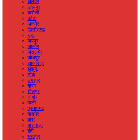
अलवर
उदयपुर
करौली
कोटा
अजमेर
चित्तौड़गढ़
चूरू
जयपुर
जालौर
जैसलमेर
जोधपुर
झालावाड़
झुंझुनूं
टोंक
डूंगरपुर
दौसा
धौलपुर
नागौर
पाली
प्रतापगढ़
बाड़मेर
बारां
बांसवाड़ा
बूंदी
भरतपुर