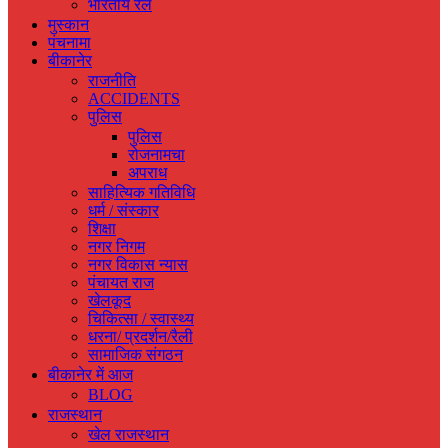
भारतीय रेल
मुस्‍कान
पंचनामा
बीकानेर
राजनीति
ACCIDENTS
पुलिस
पुलिस
रोजनामचा
अपराध
साहित्यिक गतिविधि
धर्म / संस्‍कार
शिक्षा
नगर निगम
नगर विकास न्‍यास
पंचायत राज
खेलकूद
चिकित्‍सा / स्‍वास्‍थ्‍य
धरना/ प्रदर्शन/रैली
सामाजिक संगठन
बीकानेर में आज
BLOG
राजस्‍थान
खेल राजस्‍थान