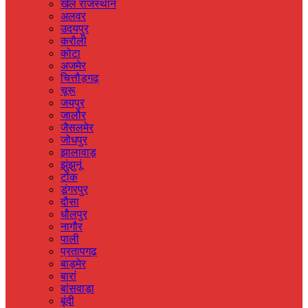
खेल राजस्‍थान
अलवर
उदयपुर
करौली
कोटा
अजमेर
चित्तौड़गढ़
चूरू
जयपुर
जालौर
जैसलमेर
जोधपुर
झालावाड़
झुंझुनूं
टोंक
डूंगरपुर
दौसा
धौलपुर
नागौर
पाली
प्रतापगढ़
बाड़मेर
बारां
बांसवाड़ा
बूंदी