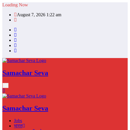
Skip
Loading Now
to
August 7, 2026 1:22 am
content
Samachar Seva
Samachar Seva
Jobs
भारत