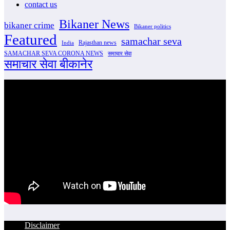
contact us
Bikaner News
bikaner crime
Bikaner politics
Featured
samachar seva
Rajasthan news
India
SAMACHAR SEVA CORONA NEWS
समाचार सेवा
समाचार सेवा बीकानेर
Disclaimer