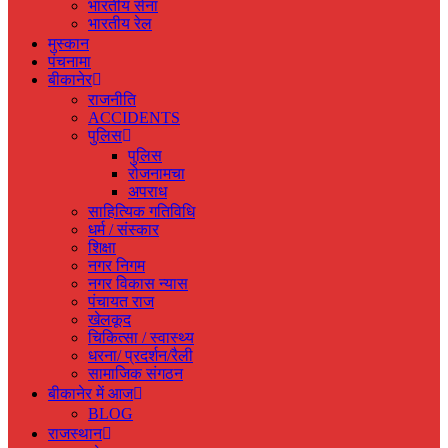
भारतीय सेना
भारतीय रेल
मुस्‍कान
पंचनामा
बीकानेर
राजनीति
ACCIDENTS
पुलिस
पुलिस
रोजनामचा
अपराध
साहित्यिक गतिविधि
धर्म / संस्‍कार
शिक्षा
नगर निगम
नगर विकास न्‍यास
पंचायत राज
खेलकूद
चिकित्‍सा / स्‍वास्‍थ्‍य
धरना/ प्रदर्शन/रैली
सामाजिक संगठन
बीकानेर में आज
BLOG
राजस्‍थान