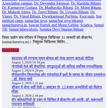
Association campus
,
Dr. Devendra Agrawal
,
Dr. Harshita Bihani
,
Dr. Karmaveer Godara
,
Dr. Madhavika Bihani
,
Dr. Mohit Bihani
,
Dr. Mukesh Ahuja
,
Dr. Tanvi Bihani
,
Dr. Urvashi Bihani
,
Dr.
Vineet
,
Dr. Vinod Bihani
,
Dwarkaprasad Pachisia
,
Foot pain
,
free
medical camp
,
samachar seva
,
samachar seva bikaner
,
samacharseva.in
,
Sawan Pareek and Monu Gehlot
,
Sciatica
,
Spinal
TB
,
Spinal tuberculosis
,
Sumitra Devi Sitaram Bihani
जिला उद्योग संघ परिसर में निशुल्‍क चिकित्‍सा 31 जनवरी को बीकानेर,
(samacharseva.in)। निशुल्क चिकित्सा शिविर…
Read More
बदरासर की एएनएम सुमन बोयल को भेजा कारण बताओ नोटिस
August 3, 2026 10:54 pm
गोगामेड़ी मेले की तैयारियां, श्रद्धालुओं की सुविधा सर्वोच्च प्राथमिकता
August 3, 2026 9:28 pm
मौर्यकालीन शिलालेख और स्तंभलेख हैं वृक्षों के महत्त्व के जीवंत दस्तावेज
: डॉ. मेघना शर्मा
August 3, 2026 5:21 pm
सीकर में सेना भर्ती रैली 1 अक्टूबर से, 13 हजार अभ्यर्थियों को मिलेगा
मौका
August 3, 2026 2:44 pm
वीर बलिदानियों के रक्त से सिंचित है बीकानेर की धरती- डॉ. चक्रवर्ती
नारायण श्रीमाली