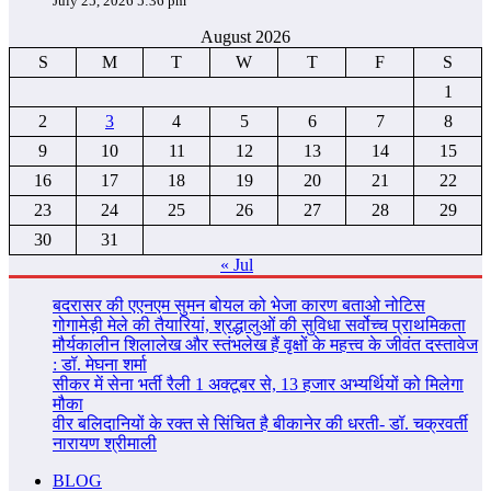
July 25, 2026 5:36 pm
August 2026
S
M
T
W
T
F
S
1
2
3
4
5
6
7
8
9
10
11
12
13
14
15
16
17
18
19
20
21
22
23
24
25
26
27
28
29
30
31
« Jul
बदरासर की एएनएम सुमन बोयल को भेजा कारण बताओ नोटिस
गोगामेड़ी मेले की तैयारियां, श्रद्धालुओं की सुविधा सर्वोच्च प्राथमिकता
मौर्यकालीन शिलालेख और स्तंभलेख हैं वृक्षों के महत्त्व के जीवंत दस्तावेज
: डॉ. मेघना शर्मा
सीकर में सेना भर्ती रैली 1 अक्टूबर से, 13 हजार अभ्यर्थियों को मिलेगा
मौका
वीर बलिदानियों के रक्त से सिंचित है बीकानेर की धरती- डॉ. चक्रवर्ती
नारायण श्रीमाली
BLOG