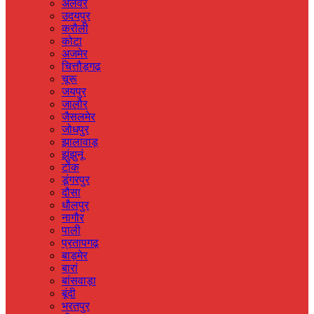
अलवर
उदयपुर
करौली
कोटा
अजमेर
चित्तौड़गढ़
चूरू
जयपुर
जालौर
जैसलमेर
जोधपुर
झालावाड़
झुंझुनूं
टोंक
डूंगरपुर
दौसा
धौलपुर
नागौर
पाली
प्रतापगढ़
बाड़मेर
बारां
बांसवाड़ा
बूंदी
भरतपुर