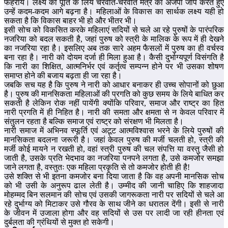
फहराये। लक्ष्य की पूर्ति के लिये चरैवेति-चरैवेति मंत्र का अजपा जाप करते हुए
उन्हें कदम-कदम आगे बढ़ना है। महिलाओं के विकास का सार्थक लक्ष्य यही हो
सकता है कि विकास बाहर भी हो और भीतर भी।
इसी सोच को विकसित करके महिलाएं सदियों से चले आ रहे पुरुषों के पारंपरिक
नजरिया को बदल सकती है, जहां पुरुष को स्त्री के मालिक के रूप में ही देखने
का नजरिया रहा है। इसलिए अब तक सारे अहम फैसलों में पुरुष का ही वर्चस्व
बना रहा है। नारी को दोयम दर्जा ही मिला हुआ है। कैसी दुर्भाग्यपूर्ण विसंगति है
कि नारी का शिक्षित, आत्मनिर्भर एवं कर्तृत्व सम्पन्न होने पर भी उसका शोषण
समाप्त होने की बजाय बढ़ता ही जा रहा है।
जबकि सच यह है कि पुरुष ने नारी को आधार बनाकर ही उच्च सोपानों को छुआ
है। पुरुष की मानसिकता महिलाओं की प्रगति को कुछ समय के लिये बाधित कर
सकती है लेकिन रोक नहीं पायेंगी क्योंकि परिवार, समाज और राष्ट्र का हित
नारी प्रगति में ही निहित है। नारी की समता और क्षमता से न केवल परिवार में
संतुलन रहता है बल्कि समाज एवं राष्ट्र को संरक्षण भी मिलता है।
नारी समाज में अभिनव स्फूर्ति एवं अटूट आत्मविश्वास भरने के लिये पुरुषों की
मानसिकता बदलना जरूरी है। जहां केवल पुरुष की मर्जी चलती हो, स्त्री की
मर्जी कोई मायने न रखती हो, वहां स्त्री पुरुष की चल संपत्ति या वस्तु जैसी हो
जाती है, उसके प्रति भेदभाव का नजरिया पनपने लगता है, उसे कमजोर समझा
जाने लगता है, वस्तुतः एक महिला प्रकृति से तो कमजोर होती ही है!
उसे शक्ति से भी इतना कमजोर बना दिया जाता है कि वह अपनी मानसिक सोच
को भी उसी के अनुरूप ढाल लेती है। उम्मीद की जानी चाहिए कि शाहजादा
मोहम्मद बिन सलमान की सोच एवं उसकी जागरूकता नारी पर सदियों से चले आ
रहे दुर्भाग्य को मिटाकर उसे गौरव के साथ जीने का धरातल देंगी। इसी से नारी
के जीवन में उजाला होगा और वह सदियों से उस पर लादी जा रही हीनता एवं
दुर्बलता की ग्रंथियों से मुक्त हो सकेगी।