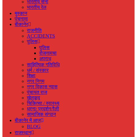
भारतीय सेना
भारतीय रेल
मुस्‍कान
पंचनामा
बीकानेर
राजनीति
ACCIDENTS
पुलिस
पुलिस
रोजनामचा
अपराध
साहित्यिक गतिविधि
धर्म / संस्‍कार
शिक्षा
नगर निगम
नगर विकास न्‍यास
पंचायत राज
खेलकूद
चिकित्‍सा / स्‍वास्‍थ्‍य
धरना/ प्रदर्शन/रैली
सामाजिक संगठन
बीकानेर में आज
BLOG
राजस्‍थान