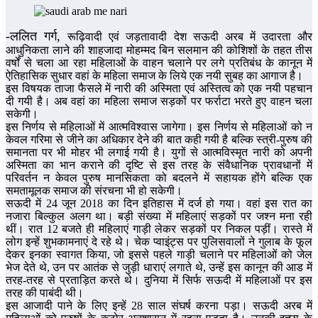
-ललित गर्ग,
रूढ़िवादी एवं जड़तावादी देश सऊदी अरब में उदारता और
आधुनिकता लाने की शाहजादा मोहम्मद बिन सलमान की कोशिशों के तहत तीस
वर्षों से चला आ रहा महिलाओं के वाहन चलाने पर लगे प्रतिबंध के कानून में
ऐतिहासिक सुधार वहां के महिला समाज के लिये एक नयी सुबह का आगाज है।
इस विषयक ताजा फैसले में नारी की अस्मिता एवं अस्तित्व को एक नयी पहचान
दी गयी है। अब वहां का महिला समाज सड़कों पर फर्राटा भरते हुए वाहन चला
सकेगी।
इस निर्णय से महिलाओं में आत्मविश्वास जागेगा। इस निर्णय से महिलाओं को न
केवल गरिमा से जीने का अधिकार देने की बात कही गयी है बल्कि स्त्री-पुरुष की
समानता पर भी मोहर भी लगाई गयी है। युगों से आत्मविस्मृत नारी को अपनी
अस्मिता का भान कराने की दृष्टि से इस तरह के संवैधानिक प्रावधानों में
परिवर्तन न केवल पुरुष मानसिकता को बदलने में सहायक होंगे बल्कि एक
समतामूलक समाज की संरचना भी हो सकेगी।
सऊदी में 24 जून 2018 का दिन इतिहास में दर्ज हो गया। वहां इस रात का
नजारा बिल्कुल अलग था। बड़ी संख्या में महिलाएं सड़कों पर जश्न मना रही
थीं। रात 12 बजते ही महिलाएं गाड़ी लेकर सड़कों पर निकल पड़ीं। रास्ते में
लोग इन्हें शुभकामनाएं दे रहे थे। चेक प्वाइंट्स पर पुलिसवालों ने गुलाब के फूल
देकर इनका स्वागत किया, जो इससे पहले गाड़ी चलाने पर महिलाओं को जेल
भेज देते थे, उन पर आतंक से जुड़ी धाराएं लगाते थे, उन्हें इस कानून की आड में
तरह-तरह से प्रताड़ित करते थे। दुनिया में सिर्फ सऊदी में महिलाओं पर इस
तरह की पाबंदी थी।
इस आजादी पाने के लिए इन्हें 28 साल संघर्ष करना पड़ा। सऊदी अरब में