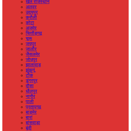
खेल राजस्‍थान
अलवर
उदयपुर
करौली
कोटा
अजमेर
चित्तौड़गढ़
चूरू
जयपुर
जालौर
जैसलमेर
जोधपुर
झालावाड़
झुंझुनूं
टोंक
डूंगरपुर
दौसा
धौलपुर
नागौर
पाली
प्रतापगढ़
बाड़मेर
बारां
बांसवाड़ा
बूंदी