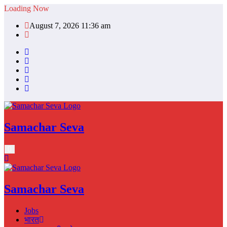
Skip
Loading Now
to
August 7, 2026 11:36 am
content
Samachar Seva
Samachar Seva
Jobs
भारत