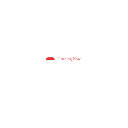
August 3, 2026 9:28 Pm
Loading Now
Neeraj Joshi
0
मौर्यकालीन शिलालेख और स्तंभलेख हैं वृक्षों के महत्त्व के
जीवंत दस्तावेज : डॉ. मेघना शर्मा
August 3, 2026 5:21 Pm